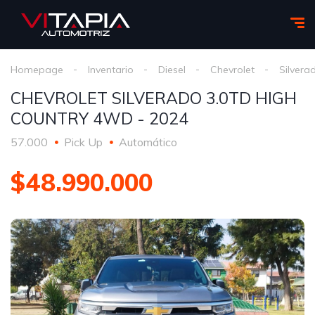
Homepage
Inventario
Diesel
Chevrolet
Silvera
CHEVROLET SILVERADO 3.0TD HIGH
COUNTRY 4WD - 2024
57.000
Pick Up
Automático
$48.990.000