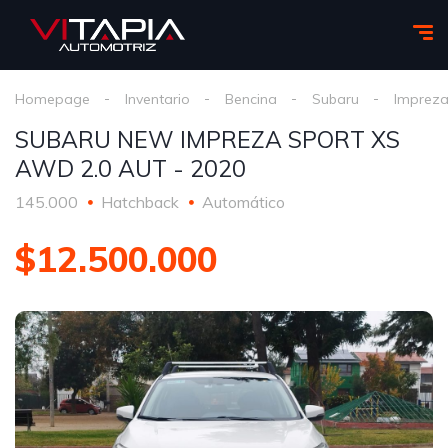
Homepage
Inventario
Bencina
Subaru
Impreza
SUBARU NEW IMPREZA SPORT XS
AWD 2.0 AUT - 2020
145.000
Hatchback
Automático
$12.500.000