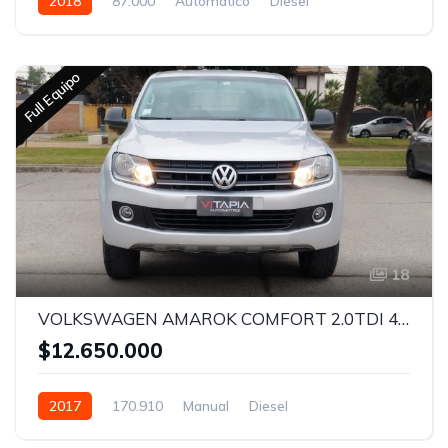
2018
87.000
Automático
Diesel
Full Equipo
18
VOLKSWAGEN AMAROK COMFORT 2.0TDI 4X2 MT - 2017
$12.650.000
2017
170.910
Manual
Diesel