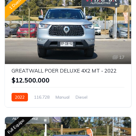
1 Dueño
17
GREATWALL POER DELUXE 4X2 MT - 2022
$12.500.000
2022
116.728
Manual
Diesel
Full Equipo