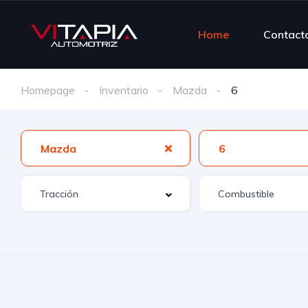
Home
Contact
Homepage
Inventario
Mazda
6
Mazda
6