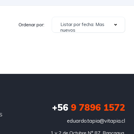
Listar por fecha: Mas
Ordenar por:
nuevos
+56
9 7896 1572
S
eduardo.tapia@vitapia.cl
1 y 2 de Octubre N° 87, Rancagua.