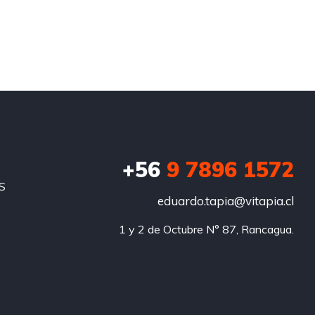
+56
9 7896 1572
S
eduardo.tapia@vitapia.cl
1 y 2 de Octubre N° 87, Rancagua.