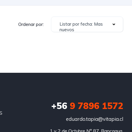
Listar por fecha: Mas
Ordenar por:
nuevos
+56
9 7896 1572
S
eduardo.tapia@vitapia.cl
1 y 2 de Octubre N° 87, Rancagua.