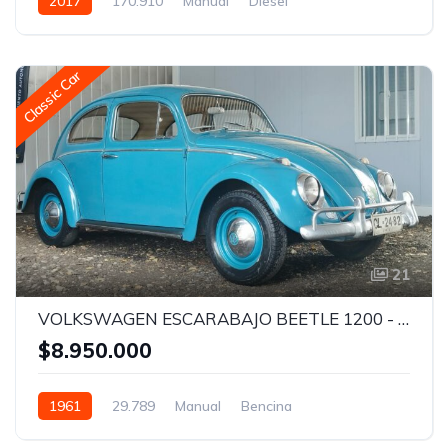
2017
170.910
Manual
Diesel
Classic Car
21
VOLKSWAGEN ESCARABAJO BEETLE 1200 - 1961
$8.950.000
1961
29.789
Manual
Bencina