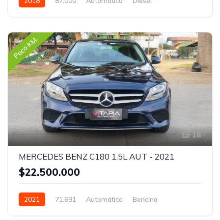
2018
87.000
Automático
Diesel
Poco KM.
18
MERCEDES BENZ C180 1.5L AUT - 2021
$22.500.000
2021
71.691
Automático
Bencina