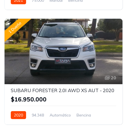
2021
75.000
Manual
Bencina
1 Dueño
20
SUBARU FORESTER 2.0I AWD XS AUT - 2020
$16.950.000
2020
94.348
Automático
Bencina