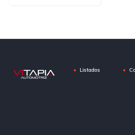
Bencina
Listados
Co