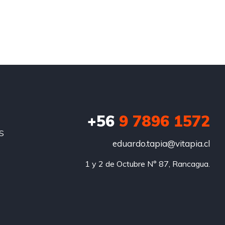
+56
9 7896 1572
S
eduardo.tapia@vitapia.cl
1 y 2 de Octubre N° 87, Rancagua.